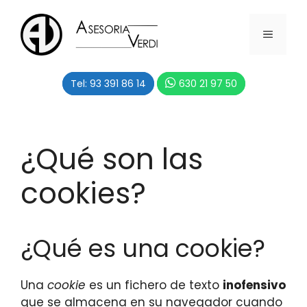
Saltar
al
MENÚ
contenido
Tel: 93 391 86 14
630 21 97 50
¿Qué son las
cookies?
¿Qué es una cookie?
Una
cookie
es un fichero de texto
inofensivo
que se almacena en su navegador cuando