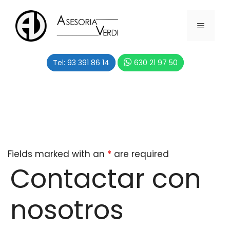
Saltar
al
MENÚ
contenido
Tel: 93 391 86 14
630 21 97 50
Fields marked with an
*
are required
Contactar con
nosotros